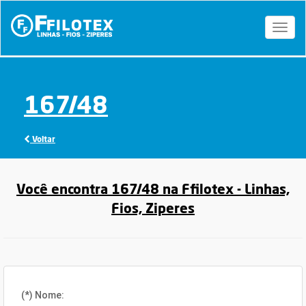
Toggl
naviga
167/48
Voltar
Você encontra 167/48 na Ffilotex - Linhas,
Fios, Ziperes
(*) Nome: