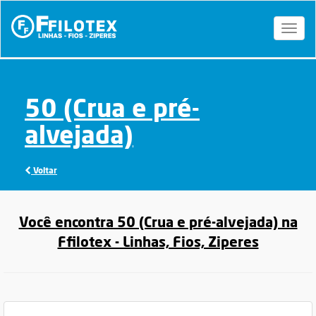
Toggl
naviga
50 (Crua e pré-
alvejada)
Voltar
Você encontra 50 (Crua e pré-alvejada) na
Ffilotex - Linhas, Fios, Ziperes