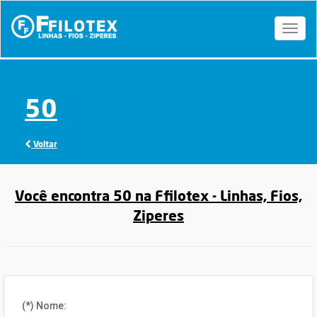
Toggl
naviga
50
Voltar
Você encontra 50 na Ffilotex - Linhas, Fios,
Ziperes
(*) Nome: