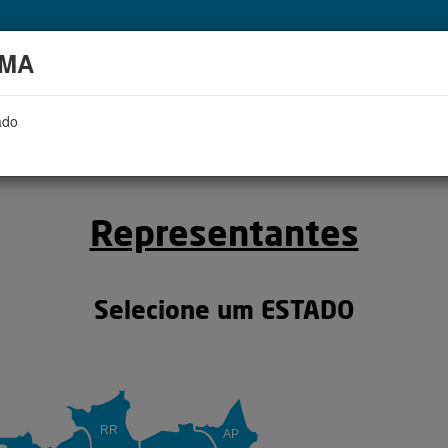
MA
ado
REPRESENTANTES
SOBRE NÓS
LO
Representantes
Selecione um ESTADO
RR
AP