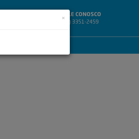
FALE CONOSCO
Close
×
(47) 3351-2459
JAS
CONTATO