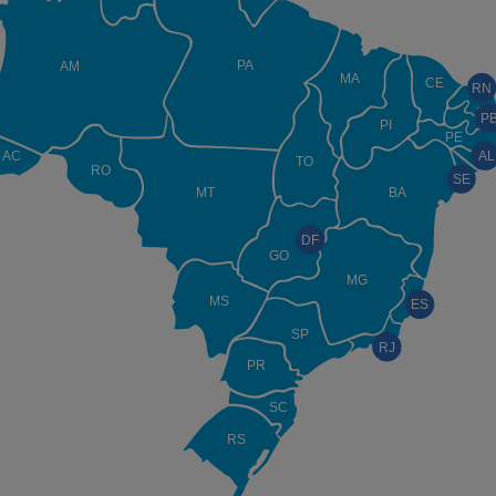
PA
AM
MA
CE
RN
P
PI
PE
AC
AL
TO
RO
SE
MT
BA
DF
GO
MG
MS
ES
SP
RJ
PR
SC
RS