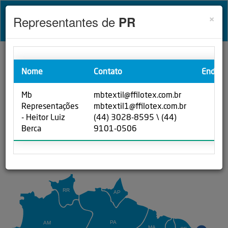
Cl
×
Representantes de
PR
Toggl
naviga
Nome
Representantes
Contato
Endere
Mb
mbtextil@ffilotex.com.br
Representações
mbtextil1@ffilotex.com.br
Selecione um ESTADO
- Heitor Luiz
(44) 3028-8595 \ (44)
Berca
9101-0506
RR
AP
PA
AM
MA