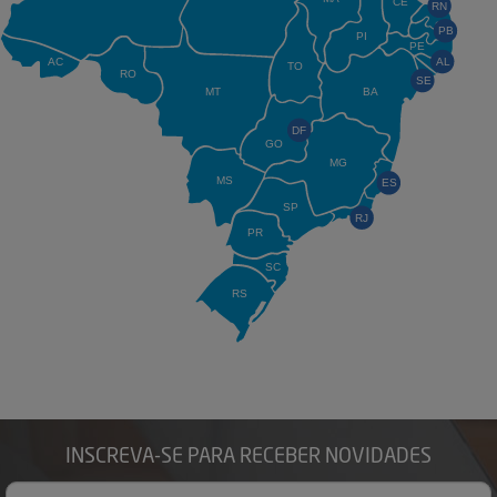
CE
RN
PB
PI
PE
AC
AL
TO
RO
SE
MT
BA
DF
GO
MG
MS
ES
SP
RJ
PR
SC
RS
INSCREVA-SE PARA RECEBER NOVIDADES