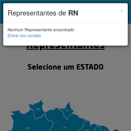
Cl
×
Representantes de
RN
Toggl
naviga
Nenhum Representante encontrado
Entrar em contato
Representantes
Selecione um ESTADO
RR
AP
PA
AM
MA