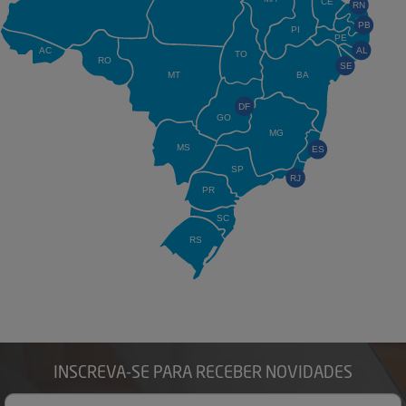
CE
RN
PB
PI
PE
AC
AL
TO
RO
SE
MT
BA
DF
GO
MG
MS
ES
SP
RJ
PR
SC
RS
INSCREVA-SE PARA RECEBER NOVIDADES